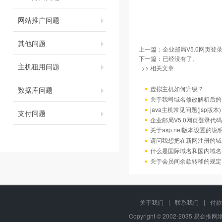
网站推广问题
其他问题
上一篇：
企业邮局V5.0网页登
下一篇：已经没有了。
主机租用问题
>> 相关文章
虚拟主机如何升级？
数据库问题
关于我司域名修改解析后的
java主机常见问题(jsp版本)
支付问题
企业邮局V5.0网页登录代码
关于asp.net版本设置的说
请问我想把在新网注册的域
什么是国际域名和国内域名
关于会员间余款转移的规定
关于我们
|
联系我们
|
付款
Copyright © 2002-2035 易企推网络,