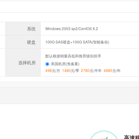
系统
Windows 2003 sp2/CentOS 6.2
硬盘
100G SAS硬盘+100G SATA(智能备份)
默认根据销量高低和推荐级别排序
选择机房
美国机房(免备案)
498
元/月
1480
元/季
2780
元/半年
4980
元/年
高速